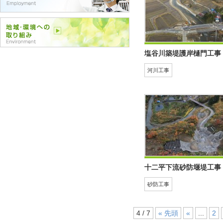
塩谷川築堤護岸樋門工事
河川工事
十二平下流砂防堰堤工事
砂防工事
4 / 7
« 先頭
«
...
2