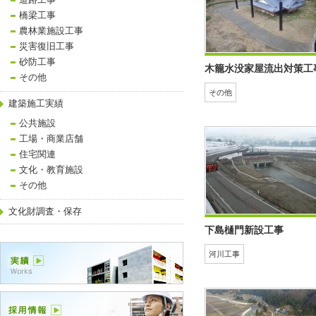
道路工事
橋梁工事
農林業施設工事
災害復旧工事
砂防工事
木籠水没家屋流出対策工
その他
その他
建築施工実績
公共施設
工場・商業店舗
住宅関連
文化・教育施設
その他
文化財調査・保存
下島樋門新設工事
河川工事