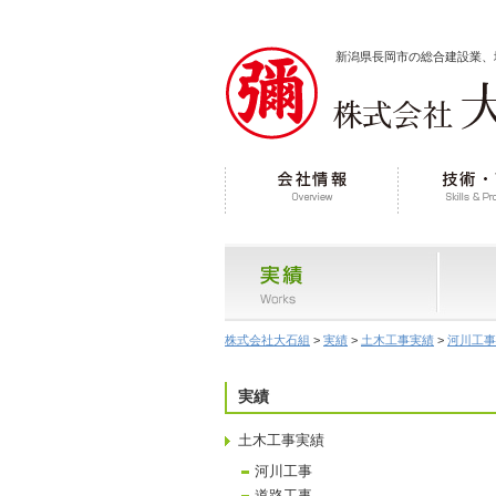
新潟県長岡市の総合建設業、
株式会社大石組
>
実績
>
土木工事実績
>
河川工事
実績
土木工事実績
河川工事