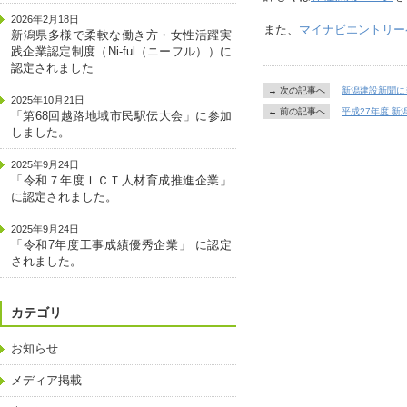
2026年2月18日
また、
マイナビエントリー
新潟県多様で柔軟な働き方・女性活躍実
践企業認定制度（Ni-ful（ニーフル））に
認定されました
→ 次の記事へ
新潟建設新聞に
2025年10月21日
← 前の記事へ
平成27年度 
「第68回越路地域市民駅伝大会」に参加
しました。
2025年9月24日
「令和７年度ＩＣＴ人材育成推進企業」
に認定されました。
2025年9月24日
「令和7年度工事成績優秀企業」 に認定
されました。
カテゴリ
お知らせ
メディア掲載