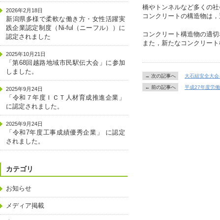
橋やトンネルなど多くの社
2026年2月18日
コンクリートの構造物は，
新潟県多様で柔軟な働き方・女性活躍実
践企業認定制度（Ni-ful（ニーフル））に
コンクリート構造物の適切
認定されました
また，新たなコンクリート
2025年10月21日
「第68回越路地域市民駅伝大会」に参加
しました。
→ 次の記事へ
大石組安全大会
← 前の記事へ
平成27年度労
2025年9月24日
「令和７年度ＩＣＴ人材育成推進企業」
に認定されました。
2025年9月24日
「令和7年度工事成績優秀企業」 に認定
されました。
カテゴリ
お知らせ
メディア掲載