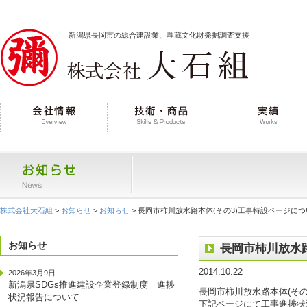
新潟県長岡市の総合建設業、埋蔵文化財発掘調査支援
株式会社大石組
>
お知らせ
>
お知らせ
> 長岡市柿川放水路本体(その3)工事特設ページに
お知らせ
長岡市柿川放水路
2014.10.22
2026年3月9日
新潟県SDGs推進建設企業登録制度 進捗
長岡市柿川放水路本体(そ
状況報告について
下記ページにて工事進捗状