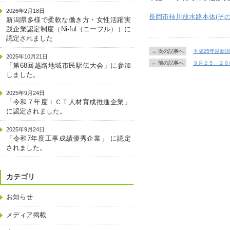
2026年2月18日
長岡市柿川放水路本体(その
新潟県多様で柔軟な働き方・女性活躍実
践企業認定制度（Ni-ful（ニーフル））に
認定されました
→ 次の記事へ
平成25年度新
2025年10月21日
← 前の記事へ
９月２５、２６
「第68回越路地域市民駅伝大会」に参加
しました。
2025年9月24日
「令和７年度ＩＣＴ人材育成推進企業」
に認定されました。
2025年9月24日
「令和7年度工事成績優秀企業」 に認定
されました。
カテゴリ
お知らせ
メディア掲載