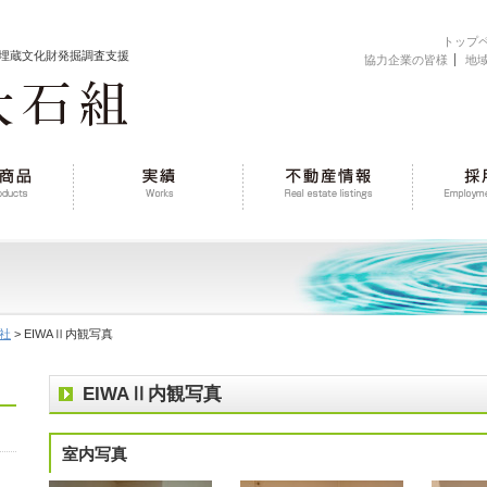
トップ
埋蔵文化財発掘調査支援
協力企業の皆様
地
社
> EIWAⅡ内観写真
EIWAⅡ内観写真
室内写真