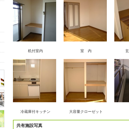
机付室内 室 内 玄関（下
冷蔵庫付キッチン 大容量クローゼット ベ
共有施設写真