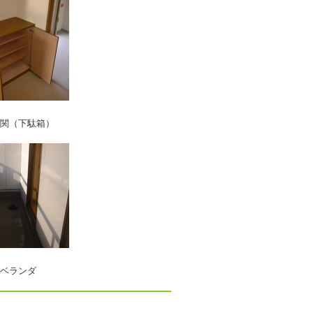
駄箱）
ランダ