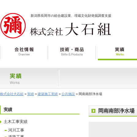
新潟県長岡市の総合建設業、埋蔵文化財発掘調査支援
株式会社大石組
>
実績
>
建築施工実績
>
公共施設
> 岡南南部浄水場
実績
岡南南部浄水場
土木工事実績
河川工事