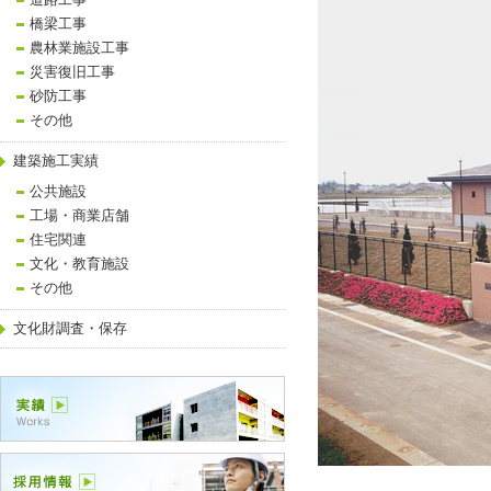
道路工事
橋梁工事
農林業施設工事
災害復旧工事
砂防工事
その他
建築施工実績
公共施設
工場・商業店舗
住宅関連
文化・教育施設
その他
文化財調査・保存