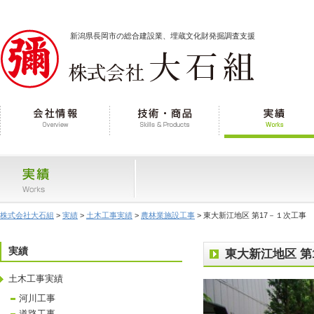
新潟県長岡市の総合建設業、埋蔵文化財発掘調査支援
株式会社大石組
>
実績
>
土木工事実績
>
農林業施設工事
> 東大新江地区 第17－１次工事
実績
東大新江地区 第
土木工事実績
河川工事