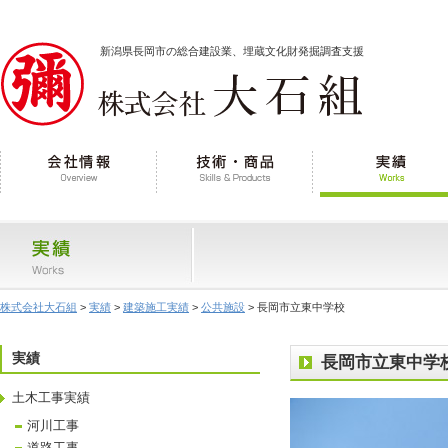
新潟県長岡市の総合建設業、埋蔵文化財発掘調査支援
株式会社大石組
>
実績
>
建築施工実績
>
公共施設
> 長岡市立東中学校
実績
長岡市立東中学
土木工事実績
河川工事